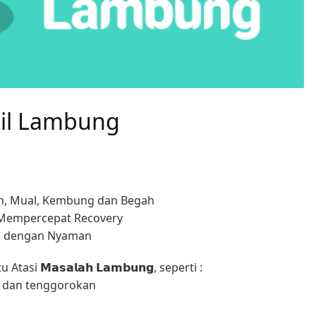
il Lambung
h, Mual, Kembung dan Begah
Mempercepat Recovery
tas dengan Nyaman
ntu Atasi 𝗠𝗮𝘀𝗮𝗹𝗮𝗵 𝗟𝗮𝗺𝗯𝘂𝗻𝗴, seperti :
a dan tenggorokan