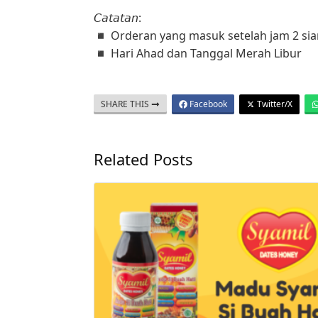
𝘊𝘢𝘵𝘢𝘵𝘢𝘯:
◾️ Orderan yang masuk setelah jam 2 sian
◾️ Hari Ahad dan Tanggal Merah Libur
SHARE THIS
Facebook
Twitter/X
Related Posts