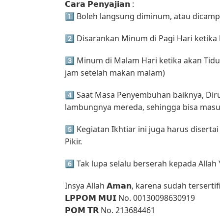
𝗖𝗮𝗿𝗮 𝗣𝗲𝗻𝘆𝗮𝗷𝗶𝗮𝗻 :
1️⃣ Boleh langsung diminum, atau dicamp
2️⃣ Disarankan Minum di Pagi Hari ketika
3️⃣ Minum di Malam Hari ketika akan Tidu
jam setelah makan malam)
4️⃣ Saat Masa Penyembuhan baiknya, Diru
lambungnya mereda, sehingga bisa masu
5️⃣ Kegiatan Ikhtiar ini juga harus diser
Pikir.
6️⃣ Tak lupa selalu berserah kepada All
Insya Allah 𝗔𝗺𝗮𝗻, karena sudah tersertif
𝗟𝗣𝗣𝗢𝗠 𝗠𝗨𝗜 No. 00130098630919
𝗣𝗢𝗠 𝗧𝗥 No. 213684461