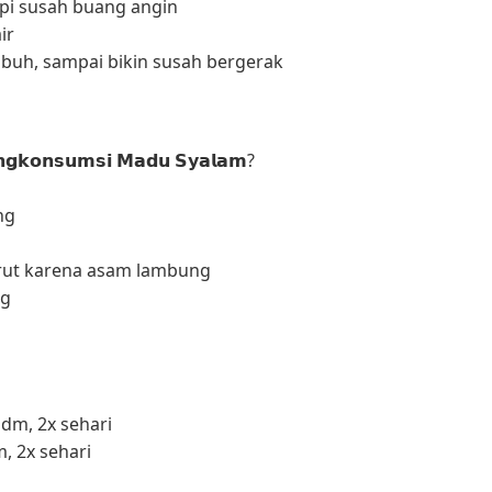
api susah buang angin
ir
ubuh, sampai bikin susah bergerak
𝗻𝗴𝗸𝗼𝗻𝘀𝘂𝗺𝘀𝗶 𝗠𝗮𝗱𝘂 𝗦𝘆𝗮𝗹𝗮𝗺?
ng
rut karena asam lambung
ng
m, 2x sehari
, 2x sehari