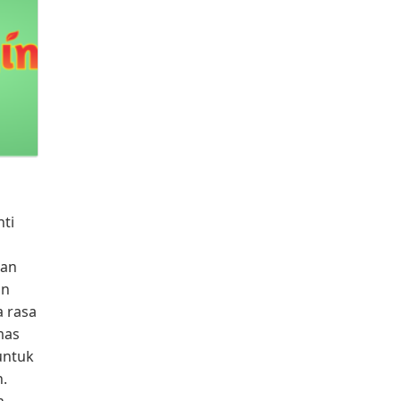
ti
gan
un
a rasa
mas
untuk
.
n