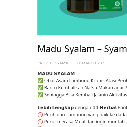
Madu Syalam – Syam
PRODUK SYAMIL
·
21 MARCH 2023
𝗠𝗔𝗗𝗨 𝗦𝗬𝗔𝗟𝗔𝗠
✅ Obat Asam Lambung Kronis Atasi Peri
✅ Bantu Kembalikan Nafsu Makan agar 
✅ Sehingga Bisa Kembali Jalanin Aktivi
𝗟𝗲𝗯𝗶𝗵 𝗟𝗲𝗻𝗴𝗸𝗮𝗽 dengan 𝟭𝟭 𝗛𝗲𝗿𝗯𝗮𝗹 Ba
🚫 Perih dari Lambung yang naik ke dad
🚫 Perut merasa Mual dan ingin muntah