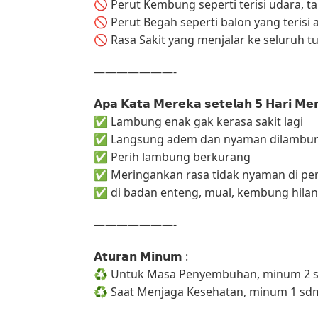
🚫 Perut Kembung seperti terisi udara, t
🚫 Perut Begah seperti balon yang terisi a
🚫 Rasa Sakit yang menjalar ke seluruh t
———————-
𝗔𝗽𝗮 𝗞𝗮𝘁𝗮 𝗠𝗲𝗿𝗲𝗸𝗮 𝘀𝗲𝘁𝗲𝗹𝗮𝗵 𝟱 𝗛𝗮𝗿𝗶 𝗠
✅ Lambung enak gak kerasa sakit lagi
✅ Langsung adem dan nyaman dilambu
✅ Perih lambung berkurang
✅ Meringankan rasa tidak nyaman di pe
✅ di badan enteng, mual, kembung hila
———————-
𝗔𝘁𝘂𝗿𝗮𝗻 𝗠𝗶𝗻𝘂𝗺 :
♻️ Untuk Masa Penyembuhan, minum 2 sd
♻️ Saat Menjaga Kesehatan, minum 1 sdm