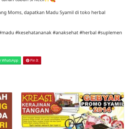
rang Moms, dapatkan Madu Syamil di toko herbal
 #madu #kesehatananak #anaksehat #herbal #suplemen
WhatsApp
Pin It