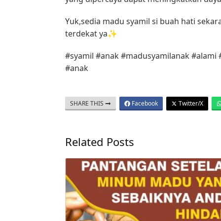
Yuk,sedia madu syamil si buah hati seka
terdekat ya✨
#syamil #anak #madusyamilanak #alami
#anak
SHARE THIS
Facebook
Twitter/X
Related Posts