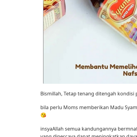
Bismillah, Tetap tenang ditengah kondisi 
bila perlu Moms memberikan Madu Syamil S
😘
insyaAllah semua kandungannya bermnafa
yang dipercaya dapat meningkatkan daya