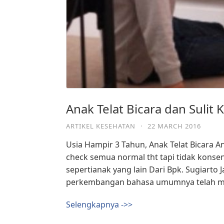
Anak Telat Bicara dan Sulit 
ARTIKEL KESEHATAN
·
22 MARCH 2016
Usia Hampir 3 Tahun, Anak Telat Bicara A
check semua normal tht tapi tidak konse
sepertianak yang lain Dari Bpk. Sugiarto 
perkembangan bahasa umumnya telah mem
Selengkapnya ->>